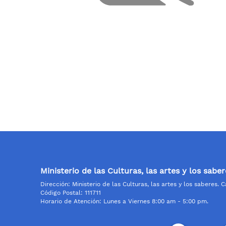
Ministerio de las Culturas, las artes y los saber
Dirección: Ministerio de las Culturas, las artes y los saberes. 
Código Postal: 111711
Horario de Atención: Lunes a Viernes 8:00 am - 5:00 pm.