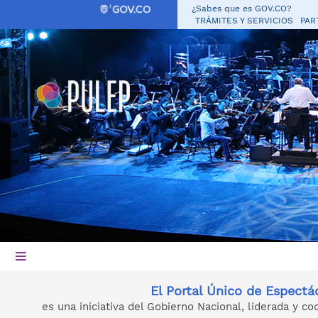
¿Sabes que es GOV.CO?
TRÁMITES Y SERVICIOS
PAR
El Portal Único de Espectá
es una iniciativa del Gobierno Nacional, liderada y coo