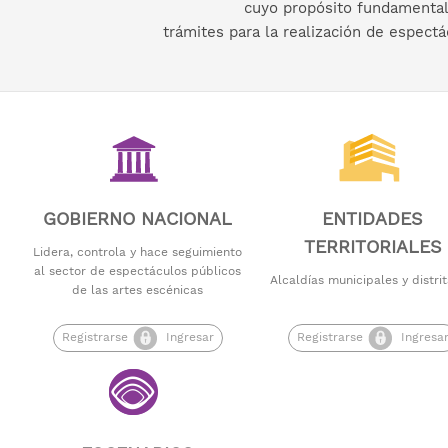
cuyo propósito fundamental es
trámites para la realización de espect
G​OBIERNO NACIONAL
ENTIDADES
TERRITORIALES
Lidera, controla y hace seguimiento
al sector de espectáculos públicos
Alcaldías municipales y distrit
de las artes escénicas
Registr​​​arse
Ingresar
Registrarse
Ingresa
​