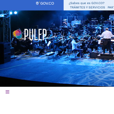
¿Sabes que es GOV.CO?
TRÁMITES Y SERVICIOS
PAR