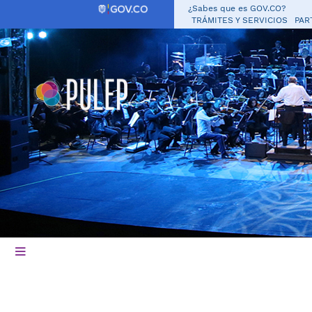
¿Sabes que es GOV.CO?
TRÁMITES Y SERVICIOS
PAR