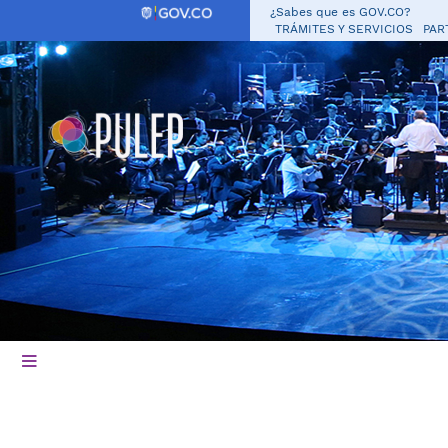
¿Sabes que es GOV.CO?
TRÁMITES Y SERVICIOS
PAR