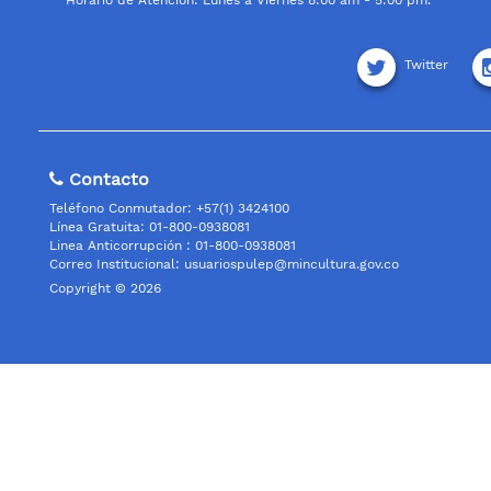
Horario de Atención: Lunes a Viernes 8:00 am - 5:00 pm.
Twitter
Contacto
Teléfono Conmutador: +57(1) 3424100
Línea Gratuita: 01-800-0938081
Linea Anticorrupción : 01-800-0938081
Correo Institucional:
usuariospulep@mincultura.gov.co
Copyright © 2026