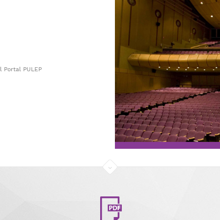
l Portal PULEP
​​