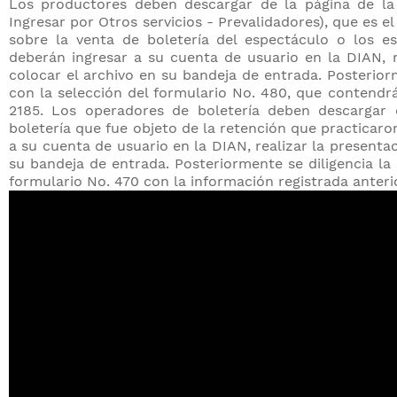
Los productores deben descargar de la página de la 
Ingresar por Otros servicios - Prevalidadores), que es el
sobre la venta de boletería del espectáculo o los e
deberán ingresar a su cuenta de usuario en la DIAN, r
colocar el archivo en su bandeja de entrada. Posteriorme
con la selección del formulario No. 480, que contendrá
2185. Los operadores de boletería deben descargar 
boletería que fue objeto de la retención que practicar
a su cuenta de usuario en la DIAN, realizar la presenta
su bandeja de entrada. Posteriormente se diligencia la s
formulario No. 470 con la información registrada anteri
Las únicas casillas que pueden ser editadas en los for
mora, retenciones y pagos en exceso realizadas en perio
de la información diligenciada en el respectivo prevalid
tributarias de la contribución parafiscal cultural,
Espectáculos Públicos de las Artes Escénicas —PULE
consultar en detalle (véase: http://pulep.mincultura.gov
Firmas digitales
La firma digital que debe acompañar la presentación 
servicios informáticos electrónicos de la DIAN es la de
llevar otras firmas como la del revisor fiscal (indep
llevar firma de revisoría fiscal para otros tributos o imp