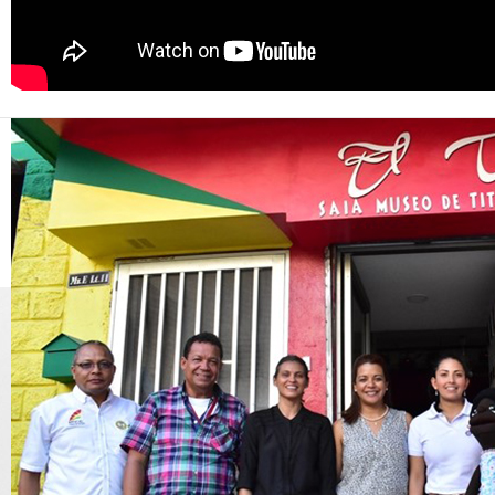
Formas de pago adecuadas
Los pagos pueden realizarse electrónicamente, a través
banco BBVA, única entidad autorizada para recibir el 
Cultura para recibir recursos de la contribución parafi
0 y el número del Convenio es el 21835. Para el pago 
formulario 480 o 470 que previamente ha sido presenta
marca de agua que dice “recibido”). Se deben llevar 3 co
relacionada con la contribución parafiscal cultural ad
ser empleado para realizar pagos por este concepto.
Declaraciones de eventos de vigencias anteriores
Para espectáculos realizados con anterioridad a la e
anterioridad a junio de 2016, el declarante debe es
código como productor de espectáculos públicos de la
2184 de la página de la DIAN. En dichos prevalidadores s
a declarar con las fechas efectivas de realización de
eventos, debe agregar un código genérico. Se recomiend
código recomendado y continúe con el consecutivo,
informáticos DIAN acepten el cargue de archivos en su 
2016 para diligenciar la solicitud de envío de archivos
presentar las correcciones o declaraciones iniciales cor